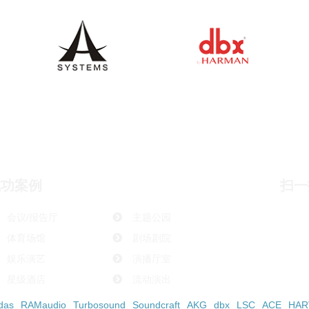
成功案例
扫一
会议/报告厅
主题公园
体育场馆
剧场剧院
娱乐演艺
演播厅室
星级酒店
流动演出
das
RAMaudio
Turbosound
Soundcraft
AKG
dbx
LSC
ACE
HAR