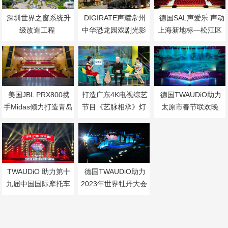
深圳世界之窗系统升
DIGIRATE声耀常州
德国SAL声爱乐 声动
级改造工程
中华恐龙园戏剧光影
上海新地标—松江区
节
职工活动中心剧场
美国JBL PRX800携
打造广东4K电视综艺
德国TWAUDiO助力
手Midas倾力打造青岛
节目《艺脉相承》灯
太原市春节联欢晚
李沧剧院扩声系统
光音响系统
会，打造沉浸式视听
盛宴
TWAUDiO 助力第十
德国TWAUDiO助力
九届中国国际摩托车
2023年世界牡丹大会
博览会
绽放“国瑞之春”