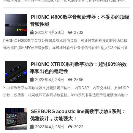
声解决方案，可用于中小型现场活动，如FOH主扩声，‪向外补声或作为前补声。‬‬‬
2×10＂低音扬声器（3＂v.c.）提供扩展低频再现，与安装在专门设计的波导管上
的一个高频压缩驱动器（3＂v.c…
PHONIC i4800数字音频处理器：不妥协的顶级
音频性能
2023年4月28日
2732
PHONIC i4800数字音频处理器具有卓越的音质，可通过前面板按键即时访问和
修改巡回演出&FOH声音参数。亦可通过软件让音频信号在4个输入和8个输出通
道自由切换。PiWare软件的灵活性确保了系统设计的简易性。 在每个输入通道
上都加载了音频压缩和限幅器、F…
PHONIC XTRIX系列数字功放：超过90%的效
率和出色的稳定性
2023年4月28日
2866
Xtrix系列数字功率放大器支持定阻定压输出、内置DSP、内置交换机、支持UDP
协议，仅需要一根网线即可实现功放监控。Xtrix系列非常适用于现场演出场地中
的中大型场，如酒店、俱乐部和礼堂。 Xtrix系列功放采用公司自主开发的多环路
调控技术，拥有出色的技术指…
SEEBURG acoustic line新数字功放S系列：
优雅设计，功能强大！
2023年4月28日
3022