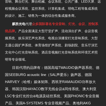
音响、舞台灯光、舞台机械、会议系统、公共广播、LED大屏、远
程视频会议系统、监控系统、计算机集成、弱电工程等集成系统
的设计、施工、销售为一体的综合性集成服务商。
麒胜光电
代理
众多国际著名专业音响、灯光、会议、控制系
统品牌
。产品全面满足大型厅堂扩声、流动演出扩声、会议音视
频系统、娱乐演艺声光系统、电视台演播室灯光音响系统、大型
主题公园扩声系统、体育场馆扩声系统、剧场剧院、音乐厅演艺
文化中心灯光音响系统、酒店音视频灯光音响系统和环境艺术照
明等专业领域。
目前代理的品牌有：德国高端TWAUDiO扬声器系统、德
国SEEBURG acoustic line（SAL声爱乐）扬声器、德国
HARVEY（哈维）媒体矩阵、西班牙RAMAUDIO功率放大
器、韩国汉阳HAYACO数字无线会议&同传系统、澳大利亚
LSC专业灯光控台&电源及硅控系统、美国PHONIC专业音频
产品、美国A-SYSTEMS 专业音视频产品、奥地利AKG