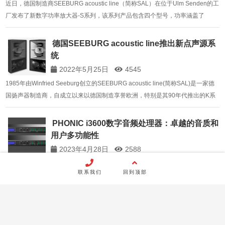
近日，德国制造商SEEBURG acoustic line（简称SAL）在位于Ulm Senden的工
厂发布了新数字功率放大器-S系列，该系列产品包含四个型号，功率涵盖了
4×600W/4Ω——4×4800W/4Ω，全系列采用D类放大技术，配置4.3寸触摸彩色
液晶显示屏，内置功能强大的DSP和AES3数字接口，Dant…
德国SEEBURG acoustic line推出新点声源系
统
2022年5月25日
4545
1985年由Winfried Seeburg创立的SEEBURG acoustic line(简称SAL)是一家德
国扬声器制造商，自成立以来以德国制造享誉欧洲，特别是其90年代推出的K系
列点声源一度领先中型演出市场。SEEBURG acoustic line于2021年初发布新一
代点声源系统——PS系列，该系列由三款高性能…
PHONIC i3600数字音频处理器：卓越的音质和
用户多功能性
2023年4月28日
2588
PHONIC i3600可通过前面板按键即时访问和修改巡回演出&FOH声音参数。亦
联系我们
回到顶部
可通过软件让音频信号在3个输入和6个输出通道自由切换。PiWare软件的灵活
性确保了系统设计的简易性。 在每个输入通道上都加载了音频压缩和限幅器、
FIR滤波器、15段参量均衡器、28段图示…