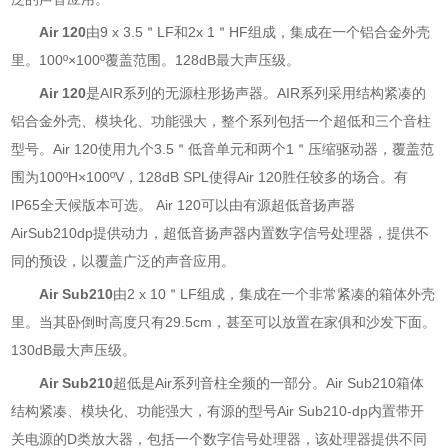
Air 120
由9 x 3.5＂LF和2x 1＂HF组成，集成在一个铝合金外壳
里。100º×100º覆盖范围。128dB最大声压级。
Air 120
是AIR系列的无源柱形扬声器。AIR系列采用结构紧凑的
铝合金外壳、模块化、功能强大，整个系列包括一个超低和三个音柱
型号。Air 120使用九个3.5＂低音单元和两个1＂压缩驱动器，覆盖范
围为100ºH×100ºV，128dB SPL使得Air 120胜任较多的场合。有
IP65全天候版本可选。 Air 120可以由有源超低音扬声器
AirSub210dp提供动力，超低音扬声器内置数字信号处理器，提供不
同的预设，以覆盖广泛的声音应用。
Air Sub210
由2 x 10＂LF组成，集成在一个非常紧凑的箱体外壳
里。当其卧倒时高度只有29.5cm，甚至可以放置在家俱和沙发下面。
130dB最大声压级。
Air Sub210
超低是Air系列音柱全频的一部分。Air Sub210箱体
结构紧凑、模块化、功能强大，有源的型号Air Sub210-dp内置带开
关电源的D类放大器，包括一个数字信号处理器，该处理器提供不同