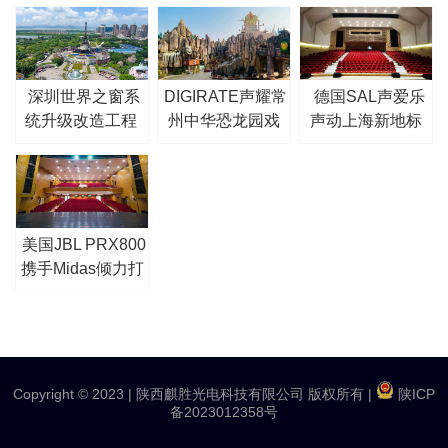
深圳世界之窗系
DIGIRATE声耀常
德国SAL声爱乐
统升级改造工程
州中华恐龙园戏
声动上海新地标
剧光影节
—松江区职工活
动中心剧场
美国JBL PRX800
携手Midas倾力打
造青岛李沧剧院
扩声系统
Copyright © 2023 |
陕西麒胜光电科技有限公司 版权所有
|
陕ICP
备2023012358号