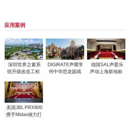
应用案例
深圳世界之窗系
DIGIRATE声耀常
德国SAL声爱乐
统升级改造工程
州中华恐龙园戏
声动上海新地标
剧光影节
—松江区职工活
动中心剧场
美国JBL PRX800
携手Midas倾力打
造青岛李沧剧院
扩声系统