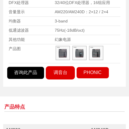
DFX处理器
32/40位DFX处理器，16组应用
音量显示
AM220/AM240D：2×12 / 2×4
均衡器
3-band
低通滤波器
75Hz(-18dB/oct)
其他功能
幻象电源
产品图
咨询此产品
调音台
PHONIC
产品特点