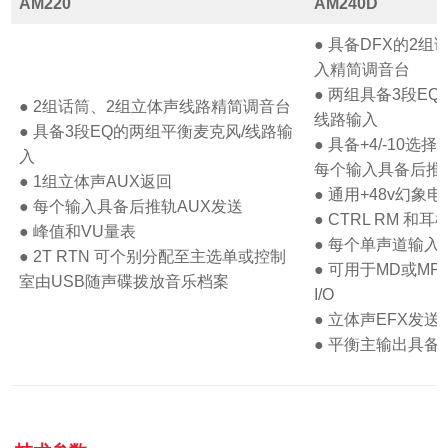
AM220
AM240D
● 具备DFX的2
入精简调音台
● 两组具备3段E
● 2组话筒、2组立体声线路精简调音台
线路输入
● 具备3段EQ的两组平衡麦克风/线路输
● 具备+4/-10
入
每个输入具备后推轨
● 1组立体声AUX返回
● 通用+48v幻象电
● 每个输入具备后推轨AUX发送
● CTRL RM 和
● 峰值和VU量表
● 每个单声道输
● 2T RTN 可个别分配至主选单或控制
● 可用于MD或M
室由USB随声碟拨放音乐档案
I/O
● 立体声EFX发
● 平衡主输出具备