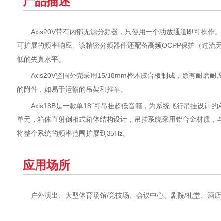
产品描述
Axis20V带有内部无源分频器，只使用一个功放通道即可操
可扩展的频率响应。该精密分频器件还配备高频OCPP保护（过流无源保护Ove
低的失真水平。
Axis20V坚固外壳采用15/18mm桦木胶合板制成，涂
的附件，如易于运输的吊架和推车。
Axis18B是一款单18″可吊挂超低音箱，为系统飞行吊挂设计的Axis
单元，箱体直射倒相式箱体结构设计，吊挂系统采用铝合金材质，与Ax
将整个系统的频率范围扩展到35Hz。
应用场所
户外演出、大型体育场馆/竞技场、会议中心、剧院/礼堂、酒店、宴