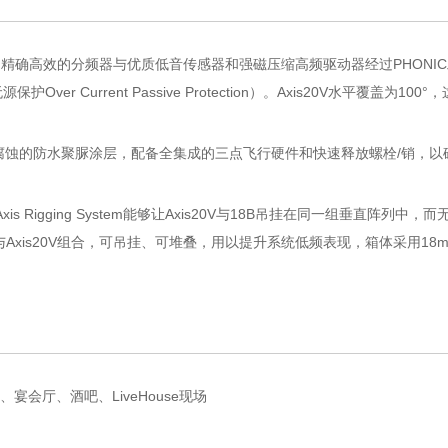
作。精确高效的分频器与优质低音传感器和强磁压缩高频驱动器经过PHONI
r Current Passive Protection）。Axis20V水平覆
有耐磨耐腐蚀的防水聚脲涂层，配备全集成的三点飞行硬件和快速释放螺栓/销
 Rigging System能够让Axis20V与18B吊挂在同一组垂直阵列中，而
is20V组合，可吊挂、可堆叠，用以提升系统低频表现，箱体采用18mm
会厅、酒吧、LiveHouse现场