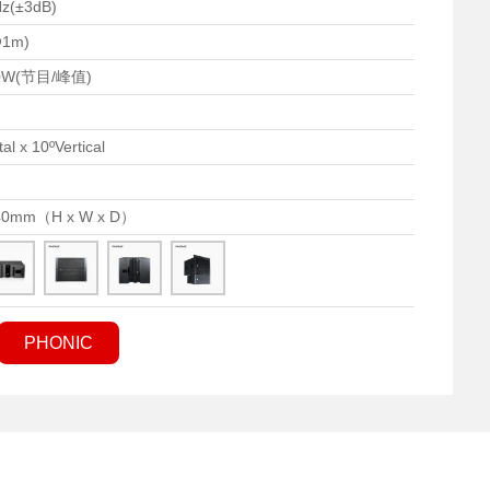
Hz(±3dB)
@1m)
40W(节目/峰值)
al x 10ºVertical
40mm（H x W x D）
PHONIC