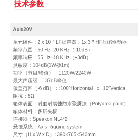
技术参数
Axis20V
单元组件：2 x 10＂LF扬声器，1x 3＂HF压缩驱动器
频率范围：50 Hz–20 KHz（-10dB）
频率响应：55 Hz–18 KHz（±3dB）
灵敏度：104dB(1W@1m)
功率（节目/峰值）：1120W/2240W
最大声压级：137dB峰值
覆盖范围（-6 dB）：:100ºHorizontal x 10ºVertical
阻抗：8Ω
箱体表面：耐磨耐腐蚀防水聚脲漆（Polyurea paint）
箱体材料：多层夹板
连接器：Speakon NL4*2
悬挂系统：Axis Rigging system
尺寸（H x W x D）: 390×765×540mm