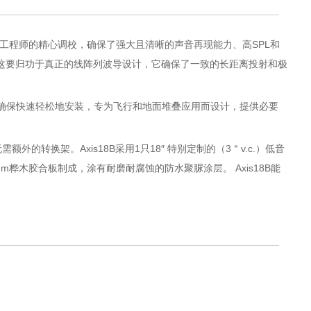
C工程师的精心调校，确保了强大且清晰的声音再现能力、高SPL和
盖为100°，这要归功于真正的线阵列波导设计，它确保了一致的长距离投射和极
，以确保快速轻松地安装，专为飞行和地面堆叠应用而设计，提供必要
无需额外的转换架。Axis18B采用1只18″ 特别定制的（3＂v.c.）低音
桦木胶合板制成，涂有耐磨耐腐蚀的防水聚脲涂层。 Axis18B能