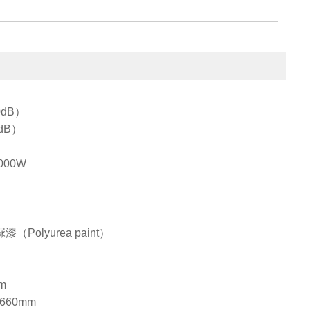
0dB）
dB）
000W
olyurea paint）
m
×660mm