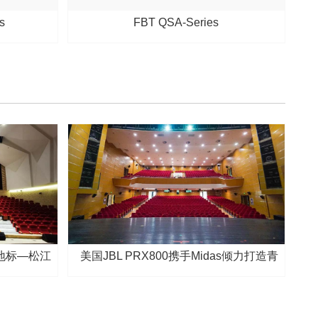
s
FBT QSA-Series
地标—松江
美国JBL PRX800携手Midas倾力打造青
岛李沧剧院扩声系统