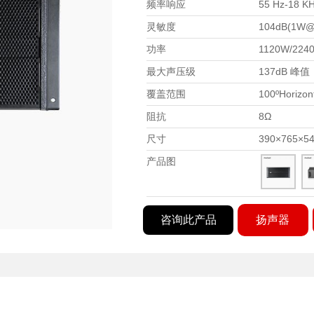
频率响应
55 Hz-18 K
灵敏度
104dB(1W
功率
1120W/22
最大声压级
137dB 峰值
覆盖范围
100ºHorizont
阻抗
8Ω
尺寸
390×765×5
产品图
咨询此产品
扬声器