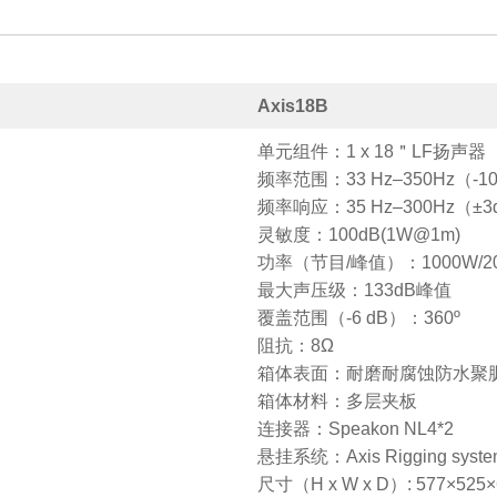
Axis18B
单元组件：1 x 18＂LF扬声器
频率范围：33 Hz–350Hz（-1
频率响应：35 Hz–300Hz（±3
灵敏度：100dB(1W@1m)
功率（节目/峰值）：1000W/2
最大声压级：133dB峰值
覆盖范围（-6 dB）：360º
阻抗：8Ω
箱体表面：耐磨耐腐蚀防水聚脲漆（P
箱体材料：多层夹板
连接器：Speakon NL4*2
悬挂系统：Axis Rigging syste
尺寸（H x W x D）: 577×525