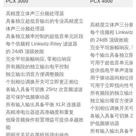
PCX 3000
PCX 4000
高精度立体声三分频处理器
具备独立超低音输出的专业高精度立
高精度立体声三分频
体声三分频处理器
每个倍频程 Linkwitz-
具备独立频率控制的超低音单元区段
的 24dB 顶级效能
每个倍频程 Linkwitz-Riley 滤波器
完全平坦振幅响应, 
的 24dB 顶级效能
每个输出具备独立限
完全平坦振幅响应, 零相位响应
可用于超低音单元操作的 
所有频段的独立输出电平控制
提供低电平单声道
独立输出消音方便调整频段
用于驱动器间相位排
个别相位调换开关可立即更正相位
可用于立即指向性号角
各输入具备可切换 25Hz 次音频滤波
所有频段的独立输出
器可保护低频驱动器
独立输出哑音方便调
所有输入输出具备平衡 XLR 连接器
个别相位调换开关可
高精准电位器提高准确度和重复
各输入具备可切换 2
低噪音频操作前置增益可提供卓越效
护低频驱动器
能
所有输入输出具备平衡
照明开关可在黑暗环境中操作