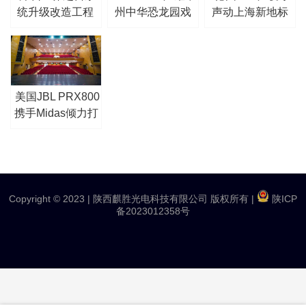
统升级改造工程
州中华恐龙园戏
声动上海新地标
剧光影节
—松江区职工活
动中心剧场
美国JBL PRX800
携手Midas倾力打
造青岛李沧剧院
扩声系统
Copyright © 2023 |
陕西麒胜光电科技有限公司 版权所有
|
陕ICP
备2023012358号