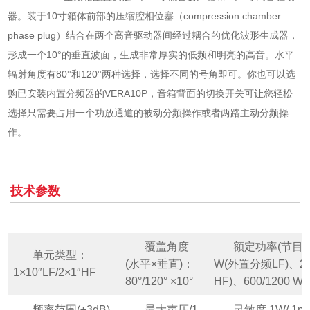
器。装于10寸箱体前部的压缩腔相位塞（compression chamber
phase plug）结合在两个高音驱动器间经过耦合的优化波形生成器，
形成一个10°的垂直波面，生成非常厚实的低频和明亮的高音。水平
辐射角度有80°和120°两种选择，选择不同的号角即可。你也可以选
购已安装内置分频器的VERA10P，音箱背面的切换开关可让您轻松
选择只需要占用一个功放通道的被动分频操作或者两路主动分频操
作。
技术参数
覆盖角度
额定功率(节目 / 
单元类型：
(水平×垂直)：
W(外置分频LF)、20
1×10″LF/2×1″HF
80°/120° ×10°
HF)、600/1200 
频率范围(±3dB)
最大声压/1
灵敏度 1W/ 1m