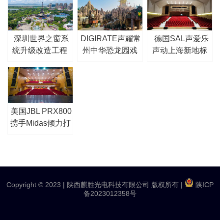
深圳世界之窗系
DIGIRATE声耀常
德国SAL声爱乐
统升级改造工程
州中华恐龙园戏
声动上海新地标
剧光影节
—松江区职工活
动中心剧场
美国JBL PRX800
携手Midas倾力打
造青岛李沧剧院
扩声系统
Copyright © 2023 |
陕西麒胜光电科技有限公司 版权所有
|
陕ICP
备2023012358号