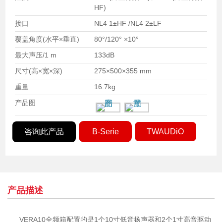
HF)
接口
NL4 1±HF /NL4 2±LF
覆盖角度(水平×垂直)
80°/120° ×10°
最大声压/1 m
133dB
尺寸(高×宽×深)
275×500×355 mm
重量
16.7kg
产品图
咨询此产品
B-Serie
TWAUDiO
产品描述
VERA10全频箱配置的是1个10寸低音扬声器和2个1寸高音驱动