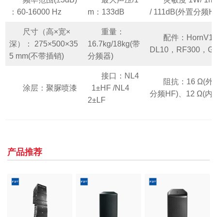
：60-16000 Hz
m：133dB
/ 111dB(外置分频H
尺寸（高×宽×
重量：
配件：HornV10
深）： 275×500×35
16.7kg/18kg(带
DL10，RF300，G
5 mm(不带插销)
分频器)
接口：NL4
阻抗：16 Ω(外
涂层：聚脲喷漆
1±HF /NL4
分频HF)、12 Ω(
2±LF
产品推荐