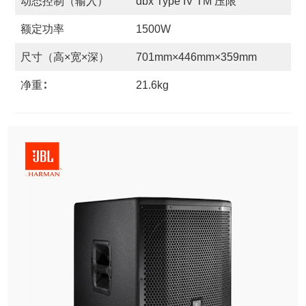
动态控制（输入）
dbx Type IV TM 压限
额定功率
1500W
尺寸（高×宽×深）
701mm×446mm×359mm
净重∶
21.6kg