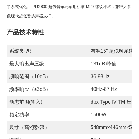
了系统优化。 PRX800 超低音单元采用标准 M20 螺纹杆杯，兼容大多
数现代超低音扬声器支杆。
产品技术特性
系统类型∶
有源15” 超低频系统
最大输出声压级
131dB 峰值
频响范围（10dB）
36-98Hz
频率响应（±3dB）
40Hz-87 Hz
动态范围(输入)
dbx Type IV TM 压限
额定功率
1500W
尺寸（高×宽×深）
548mm×446mm×57