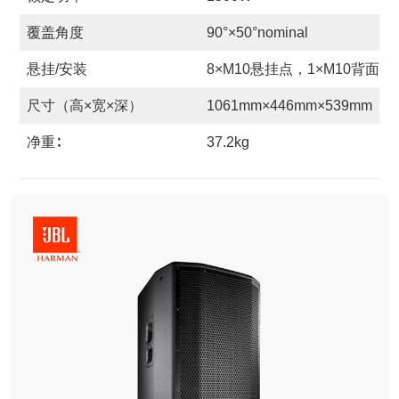
覆盖角度
90°×50°nominal
悬挂/安装
8×M10悬挂点，1×M10背面
尺寸（高×宽×深）
1061mm×446mm×539mm
净重∶
37.2kg