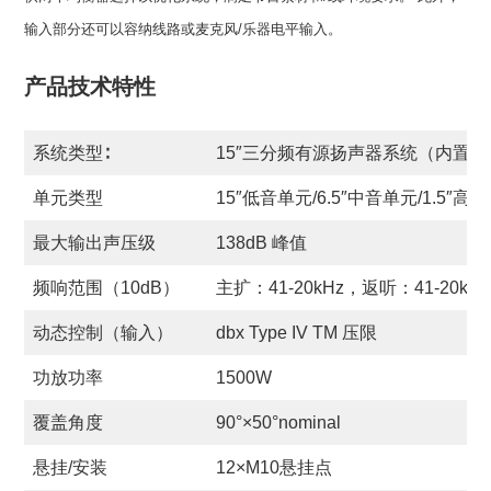
输入部分还可以容纳线路或麦克风/乐器电平输入。
产品技术特性
系统类型∶
15″三分频有源扬声器系统（内置Wi
单元类型
15″低音单元/6.5″中音单元/1.5″高
最大输出声压级
138dB 峰值
频响范围（10dB）
主扩：41-20kHz，返听：41-20kHz
动态控制（输入）
dbx Type IV TM 压限
功放功率
1500W
覆盖角度
90°×50°nominal
悬挂/安装
12×M10悬挂点