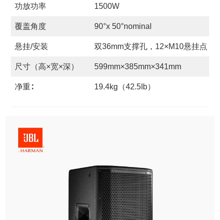
功放功率
1500W
覆盖角度
90°x 50°nominal
悬挂/安装
双36mm支撑孔，12×M10悬挂点
尺寸（高×宽×深）
599mm×385mm×341mm
净重∶
19.4kg（42.5Ib）