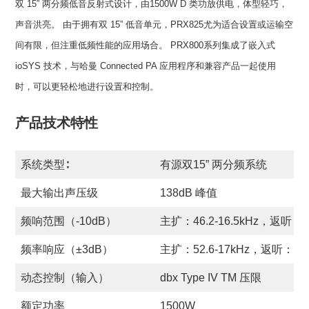
双 15” 两分频低音反射式设计，由1500W D 类功放供电，体型轻巧，
声音洪亮。 由于拥有双 15” 低音单元，PRX825尤为适合设置或运输空
间有限，但注重低频性能的应用场合。 PRX800系列集成了嵌入式
ioSYS 技术，与哈曼 Connected PA 应用程序和兼容产品一起使用
时，可以更轻松地进行设置和控制。
产品技术特性
系统类型∶
有源双15” 两分频系统
最大输出声压级
138dB 峰值
频响范围（-10dB）
主扩：46.2-16.5kHz，返听：46
频率响应（±3dB）
主扩：52.6-17kHz，返听：51.8
动态控制（输入）
dbx Type IV TM 压限
额定功率
1500W