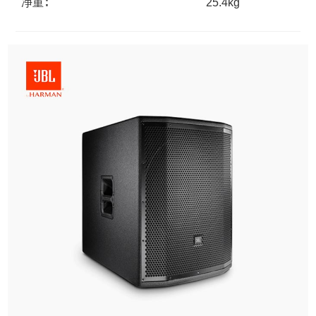
净重∶
25.4kg