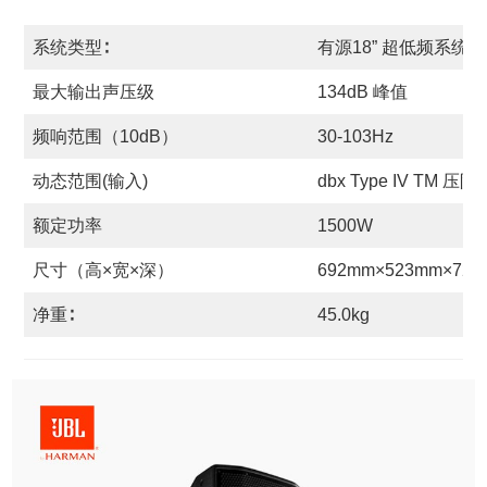
系统类型∶
有源18” 超低频系统
最大输出声压级
134dB 峰值
频响范围（10dB）
30-103Hz
动态范围(输入)
dbx Type IV TM 压限
额定功率
1500W
尺寸（高×宽×深）
692mm×523mm×72
净重∶
45.0kg