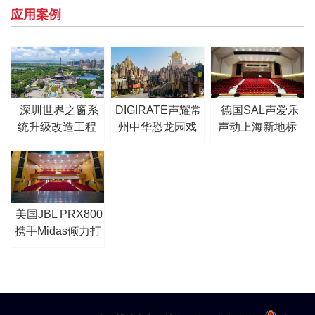
应用案例
深圳世界之窗系
DIGIRATE声耀常
德国SAL声爱乐
统升级改造工程
州中华恐龙园戏
声动上海新地标
剧光影节
—松江区职工活
动中心剧场
美国JBL PRX800
携手Midas倾力打
造青岛李沧剧院
扩声系统